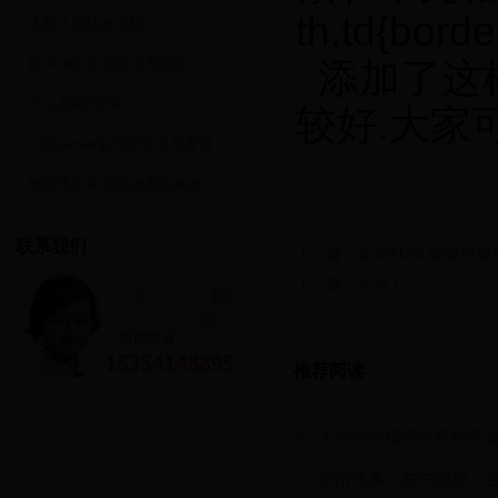
th,td{borde
主机入侵防御系统
帧中继的主要特点有哪些
添加了这样
什么是MX记录
较好.大家
SQLserver如何设置全局变量
数据库应用系统体系结构有
联系我们
上一篇：
如果ADSL频繁掉
下一篇：
没有了
推荐阅读
人得学会接受所有的不
济南佳赢：在中国混，岂