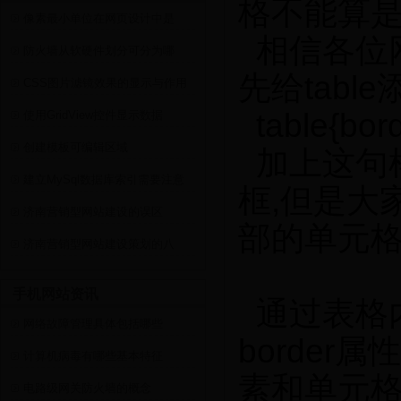
格不能算是
像素最小单位在网页设计中是
相信各位网
防火墙从软硬件划分可分为哪
先给table
CSS图片滤镜效果的显示与作用
table{bord
使用GridView控件显示数据
创建模板可编辑区域
加上这句
建立MySql数据库索引需要注意
框,但是大
济南营销型网站建设的误区
部的单元格
济南营销型网站建设策划的八
手机网站资讯
通过表格内
网络故障管理具体包括哪些
borde
计算机病毒有哪些基本特征
素和单元格t
电路级网关防火墙的概念