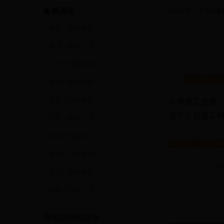
案例展示
当前位置：
济南佳赢
摄影 / 婚纱摄影
家具 / 装饰行业
工业 / 机械设备
久邦重工
服装 / 服饰品牌
培训 / 学校教育
久邦重工主营：
济宁久邦重工网
汽车 / 配件行业
旅游 / 酒店项目
网站设计首页效
政府 / 公共服务
医疗 / 整形美容
制造 / 包装行业
营销型网站建设